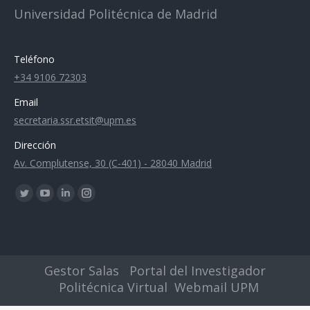
Universidad Politécnica de Madrid
Teléfono
+34 9106 72303
Email
secretaria.ssr.etsit@upm.es
Dirección
Av. Complutense, 30 (C-401) - 28040 Madrid
Encuéntranos en:
Twitter
YouTube
Linkedin
Instagram
page
page
page
page
opens
opens
opens
opens
in
in
in
in
Gestor Salas
Portal del Investigador
new
new
new
new
Politécnica Virtual
Webmail UPM
window
window
window
window