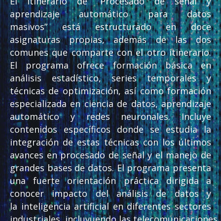
El itinerario de “Procesado de señal y
aprendizaje automático para datos
masivos” está estructurado en doce
asignaturas propias, además de las dos
comunes que comparte con el otro itinerario.
El programa ofrece formación básica en
análisis estadístico, series temporales y
técnicas de optimización, así como formación
especializada en ciencia de datos, aprendizaje
automático y redes neuronales. Incluye
contenidos específicos donde se estudia la
integración de estas técnicas con los últimos
avances en procesado de señal y el manejo de
grandes bases de datos. El programa presenta
una fuerte orientación práctica dirigida a
conocer impacto del análisis de datos y
la inteligencia artificial en diferentes sectores
industriales, incluyuendo las telecomunicaciones