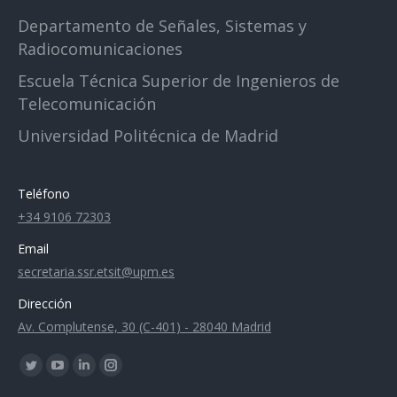
Departamento de Señales, Sistemas y
Radiocomunicaciones
Escuela Técnica Superior de Ingenieros de
Telecomunicación
Universidad Politécnica de Madrid
Teléfono
+34 9106 72303
Email
secretaria.ssr.etsit@upm.es
Dirección
Av. Complutense, 30 (C-401) - 28040 Madrid
Encuéntranos en:
Twitter
YouTube
Linkedin
Instagram