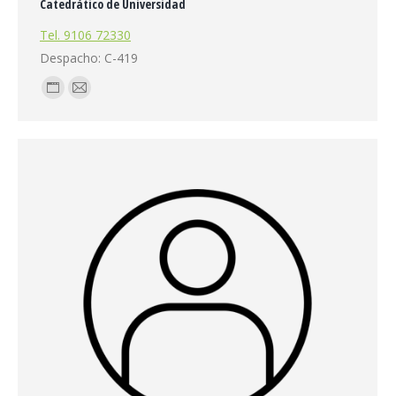
Catedrático de Universidad
Tel. 9106 72330
Despacho: C-419
Blog
E-
personal
mail
/
sitio
web