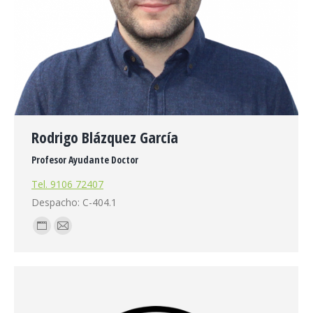
Rodrigo Blázquez García
Profesor Ayudante Doctor
Tel. 9106 72407
Despacho: C-404.1
Blog
E-
personal
mail
/
sitio
web