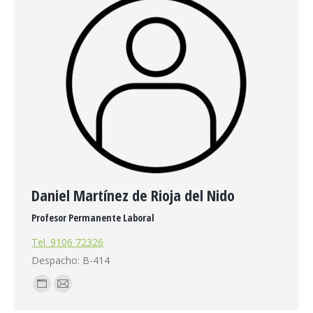
Daniel Martínez de Rioja del Nido
Profesor Permanente Laboral
Tel. 9106 72326
Despacho: B-414
Blog
E-
personal
mail