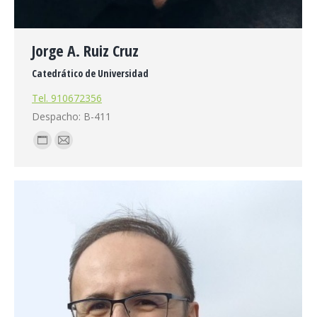
Jorge A. Ruiz Cruz
Catedrático de Universidad
Tel. 910672356
Despacho: B-411
Blog
E-
personal
mail
/
sitio
web