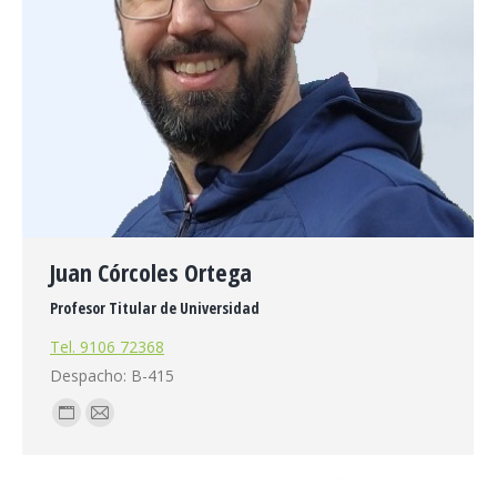
Juan Córcoles Ortega
Profesor Titular de Universidad
Tel. 9106 72368
Despacho: B-415
Blog
E-
personal
mail
/