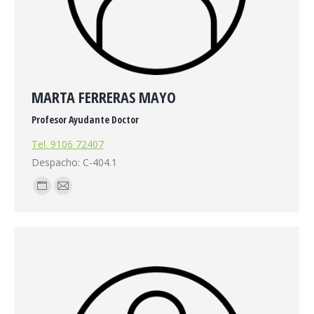
MARTA FERRERAS MAYO
Profesor Ayudante Doctor
Tel. 9106 72407
Despacho: C-404.1
Blog
E-
personal
mail
/
sitio
web