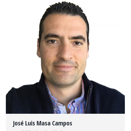
sitio
web
José Luis Masa Campos