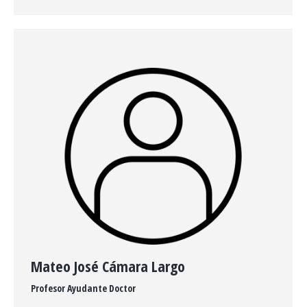
personal
mail
/
sitio
web
Mateo José Cámara Largo
Profesor Ayudante Doctor