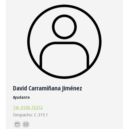
web
David Carramiñana Jiménez
Ayudante
Tel. 9106 72312
Despacho: C-315.1
Blog
E-