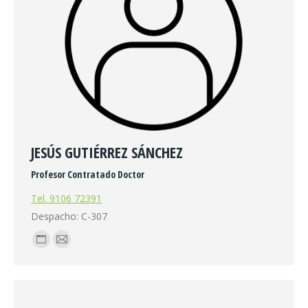
JESÚS GUTIÉRREZ SÁNCHEZ
Profesor Contratado Doctor
Tel. 9106 72391
Despacho: C-307
Blog
E-
personal
mail
/
sitio