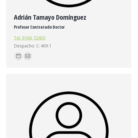
Adrián Tamayo Domínguez
Profesor Contratado Doctor
Tel. 9106 72405
Despacho: C-409.1
Blog
E-
personal
mail
/
sitio
web