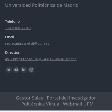
Universidad Politécnica de Madrid
Teléfono
+34 9106 72303
Email
secretaria.ssr.etsit@upm.es
Dirección
Av. Complutense, 30 (C-401) - 28040 Madrid
Encuéntranos en:
Twitter
YouTube
Linkedin
Instagram
page
page
page
page
opens
opens
opens
opens
in
in
in
in
Gestor Salas
Portal del Investigador
new
new
new
new
Politécnica Virtual
Webmail UPM
window
window
window
window