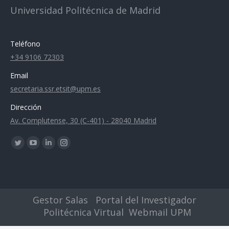
Universidad Politécnica de Madrid
Teléfono
+34 9106 72303
Email
secretaria.ssr.etsit@upm.es
Dirección
Av. Complutense, 30 (C-401) - 28040 Madrid
Encuéntranos en:
Twitter
YouTube
Linkedin
Instagram
page
page
page
page
opens
opens
opens
opens
in
in
in
in
Gestor Salas
Portal del Investigador
new
new
new
new
Politécnica Virtual
Webmail UPM
window
window
window
window