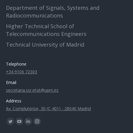
Department of Signals, Systems and
Radiocommunications
Higher Technical School of
Telecommunications Engineers
Technical University of Madrid
Telephone
+34 9106 72303
Email
secretaria.ssr.etsit@upm.es
Address
Av. Complutense, 30 (C-401) - 28040 Madrid
Find us on:
Twitter
YouTube
Linkedin
Instagram
page
page
page
page