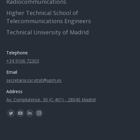
Radiocommunications
Higher Technical School of
Telecommunications Engineers
Technical University of Madrid
Telephone
+34 9106 72303
Email
secretaria.ssr.etsit@upm.es
Address
Av. Complutense, 30 (C-401) - 28040 Madrid
Find us on:
Twitter
YouTube
Linkedin
Instagram
page
page
page
page
opens
opens
opens
opens