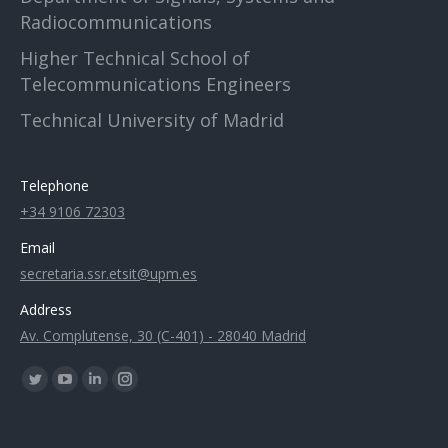
Radiocommunications
Higher Technical School of
Telecommunications Engineers
Technical University of Madrid
Telephone
+34 9106 72303
Email
secretaria.ssr.etsit@upm.es
Address
Av. Complutense, 30 (C-401) - 28040 Madrid
Find us on:
Twitter
YouTube
Linkedin
Instagram
page
page
page
page
opens
opens
opens
opens