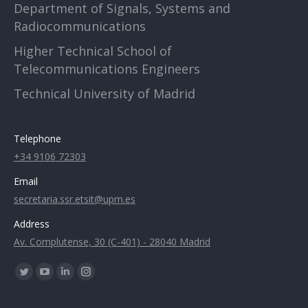
Department of Signals, Systems and
Radiocommunications
Higher Technical School of
Telecommunications Engineers
Technical University of Madrid
Telephone
+34 9106 72303
Email
secretaria.ssr.etsit@upm.es
Address
Av. Complutense, 30 (C-401) - 28040 Madrid
Find us on:
Twitter
YouTube
Linkedin
Instagram
page
page
page
page